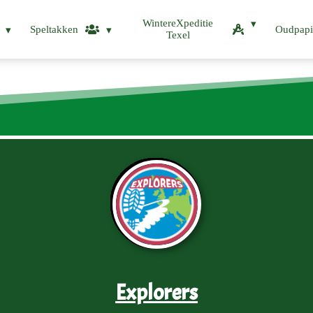
WintereXpeditie
Speltakken
Oudpapi
Texel
Explorers